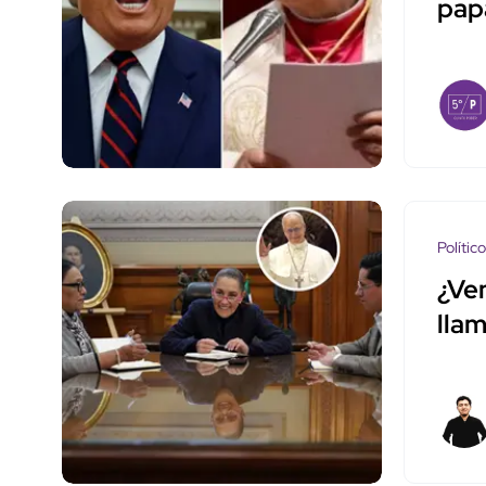
pap
Polític
¿Ve
lla