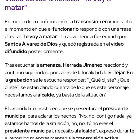
matar
"
En medio de la confrontación, la
transmisión en vivo
captó
el momento en que el
funcionario
respondió con una frase
directa: "
Te voy a matar
". La advertencia fue emitida por
Santos Álvarez de Dios
y quedó registrada en el
video
difundido
posteriormente.
Tras escuchar la
amenaza
,
Herrada Jiménez
reaccionó y
continuó siguiéndolo por calles de la localidad de
El Tejar
. En
la
grabación
se le escucha responder: "¿Qué dijiste? ¿Qué
dijiste?, se están dando cuenta de lo que es este personaje,
necesitamos al
alcalde
, ya basta de la situación".
El excandidato insistió en que se presentara el
presidente
municipal
para aclarar los hechos. "No, no, contigo nada, ya
estamos hartos de la situación, no, no, tú no eres el
presidente municipal
, necesito al
alcalde
", expresó durante
el recorrido mientras mantenía la
transmisión activa
.