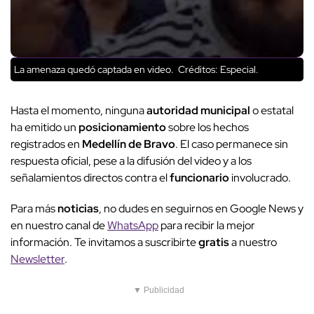
La amenaza quedó captada en video.
Créditos: Especial.
Hasta el momento, ninguna
autoridad municipal
o estatal
ha emitido un
posicionamiento
sobre los hechos
registrados en
Medellín de Bravo
. El caso permanece sin
respuesta oficial, pese a la difusión del video y a los
señalamientos directos contra el
funcionario
involucrado.
Para más
noticias
, no dudes en seguirnos en Google News y
en nuestro canal de
WhatsApp
para recibir la mejor
información. Te invitamos a suscribirte
gratis
a nuestro
Newsletter
.
▼ Publicidad