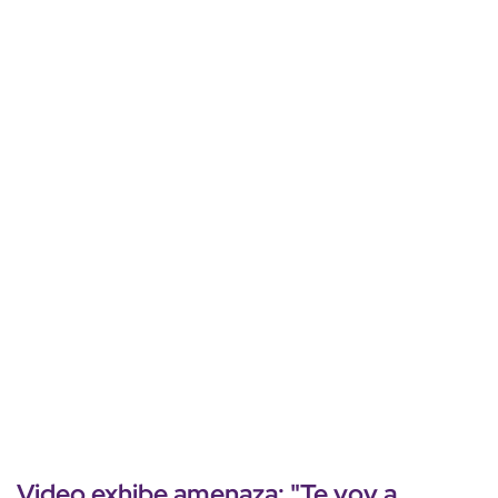
Video exhibe
amenaza
: "
Te voy a