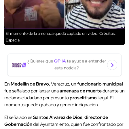
El momento de la amenaza quedó captado en video.
Créditos:
Especial.
¿Quieres que
QP IA
te ayude a entender
esta noticia?
En
Medellín de Bravo
, Veracruz, un
funcionario municipal
fue señalado por lanzar una
amenaza de muerte
durante un
reclamo ciudadano por presunto
proselitismo
ilegal. El
momento quedó grabado y generó indignación.
El señalado es
Santos Álvarez de Dios
,
director de
Gobernación
del Ayuntamiento, quien fue confrontado por