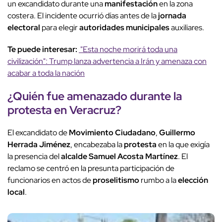
un excandidato durante una
manifestación
en la zona
costera. El incidente ocurrió días antes de la
jornada
electoral
para elegir
autoridades municipales
auxiliares.
Te puede interesar:
"Esta noche morirá toda una
civilización": Trump lanza advertencia a Irán y amenaza con
acabar a toda la nación
¿Quién fue amenazado durante la
protesta
en Veracruz?
El excandidato de
Movimiento Ciudadano
,
Guillermo
Herrada Jiménez
, encabezaba la
protesta
en la que exigía
la presencia del
alcalde Samuel Acosta Martínez
. El
reclamo se centró en la presunta participación de
funcionarios en actos de
proselitismo
rumbo a la
elección
local
.