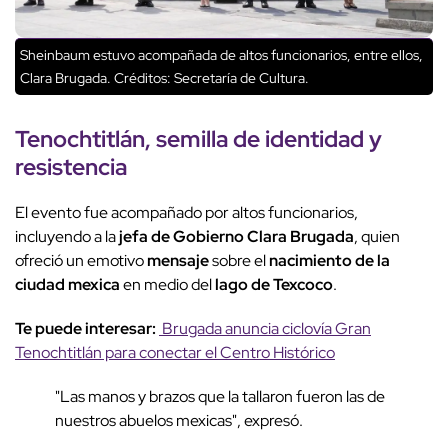
Sheinbaum estuvo acompañada de altos funcionarios, entre ellos,
Clara Brugada.
Créditos: Secretaría de Cultura.
Tenochtitlán
,
semilla de identidad
y
resistencia
El evento fue acompañado por altos funcionarios,
incluyendo a la
jefa de Gobierno Clara Brugada
, quien
ofreció un emotivo
mensaje
sobre el
nacimiento de la
ciudad mexica
en medio del
lago de Texcoco
.
Te puede interesar:
Brugada anuncia ciclovía Gran
Tenochtitlán para conectar el Centro Histórico
"Las manos y brazos que la tallaron fueron las de
nuestros abuelos mexicas", expresó.