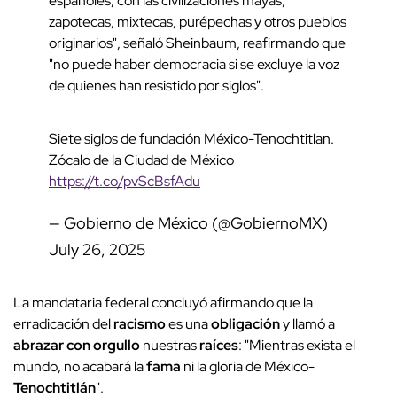
españoles, con las civilizaciones mayas,
zapotecas, mixtecas, purépechas y otros pueblos
originarios", señaló Sheinbaum, reafirmando que
"no puede haber democracia si se excluye la voz
de quienes han resistido por siglos".
Siete siglos de fundación México-Tenochtitlan.
Zócalo de la Ciudad de México
https://t.co/pvScBsfAdu
— Gobierno de México (@GobiernoMX)
July 26, 2025
La mandataria federal concluyó afirmando que la
erradicación del
racismo
es una
obligación
y llamó a
abrazar con orgullo
nuestras
raíces
: "Mientras exista el
mundo, no acabará la
fama
ni la gloria de México-
Tenochtitlán
".