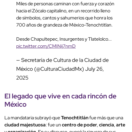
Miles de personas caminan con fuerza y corazón
hacia el Zócalo capitalino, en un recorrido lleno
de símbolos, cantos y sahumerios que honra los
700 años de grandeza de México-Tenochtitlan.
Desde Chapultepec, Insurgentes y Tlatelolco...
pic.twitter.com/CMINij7nmD
— Secretaría de Cultura de la Ciudad de
México (@CulturaCiudadMx)
July 26,
2025
El
legado
que vive en
cada rincón de
México
La mandataria subrayó que
Tenochtitlán
fue más que una
ciudad majestuosa
: fue un
centro de poder
,
ciencia
,
arte
y
organización
. En su discurso, evocó la riqueza de sus