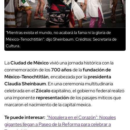
"Mientras exista el mundo, no acabará la fama ni la gloria de
México-Tenochtitlán": dijo Sheinbaum.
Créditos: Secretaría de
Cultura.
La
Ciudad de México
vivió una jornada histórica con la
conmemoración de los
700 años
de la
fundación de
México-Tenochtitlán
, encabezada por la
presidenta
Claudia Sheinbaum
. En una ceremonia multitudinaria
celebrada en el
Zócalo c
apitalino, el gobierno federal realizó
una imponente
representación
de los pasajes míticos que
marcaron el nacimiento de la capital mexica.
Te puede interesar:
"Nopalera en el Corazón": Nopales
gigantes llegan a Paseo de la Reforma para celebrar a