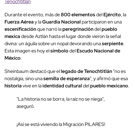
Tenochtitlán
Durante el evento, más de
800 elementos
del
Ejército
, la
Fuerza Aérea
y la
Guardia Nacional
participaron en una
escenificación
que narró la
peregrinación
del
pueblo
mexica
desde Aztlán hasta el lugar donde vieron la señal
divina: un águila sobre un nopal devorando una
serpiente
.
Esta imagen es hoy el
símbolo
del
Escudo Nacional de
México
.
Sheinbaum destacó que el
legado de Tenochtitlán
"no es
nostalgia, sino una
semilla de esperanza
", y afirmó que esa
historia
vive en la
identidad cultural
del
pueblo mexicano
.
"La historia no se borra, la raíz no se niega",
aseguró.
¡Así se está viviendo la Migración PILARES!