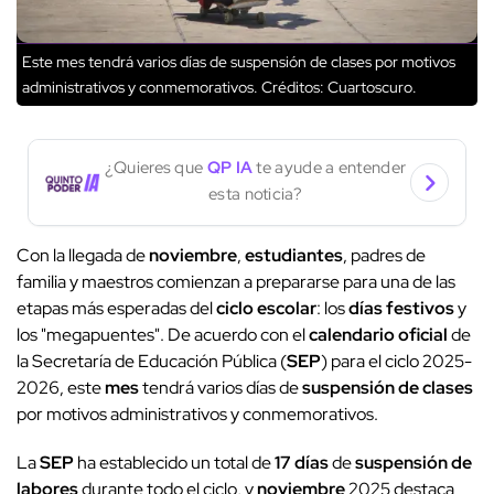
Este mes tendrá varios días de suspensión de clases por motivos
administrativos y conmemorativos.
Créditos: Cuartoscuro.
¿Quieres que
QP IA
te ayude a entender
esta noticia?
Con la llegada de
noviembre
,
estudiantes
, padres de
familia y maestros comienzan a prepararse para una de las
etapas más esperadas del
ciclo escolar
: los
días festivos
y
los "megapuentes". De acuerdo con el
calendario oficial
de
la Secretaría de Educación Pública (
SEP
) para el ciclo 2025-
2026, este
mes
tendrá varios días de
suspensión de clases
por motivos administrativos y conmemorativos.
La
SEP
ha establecido un total de
17 días
de
suspensión de
labores
durante todo el ciclo, y
noviembre
2025 destaca