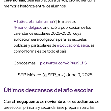
ceremonias
, desfiles o actos alusivos, promoviendo la
memoria histórica entre los alumnos.
#TuSecretarioInforma
? | El maestro
@mario_delgado
anunció la publicación de los
calendarios escolares 2025-2026, cuya
aplicación será obligatoria para las escuelas
públicas y particulares de
#EducaciónBásica
, así
como Normales de todo el país.
Conoce más:...
pic.twitter.com/dPXiu9Lf1S
— SEP México (@SEP_mx)
June 9, 2025
Últimos descansos del
año escolar
Con el
megapuente
de
noviembre
, los
estudiantes
de
preescolar, primaria y secundaria se preparan para las