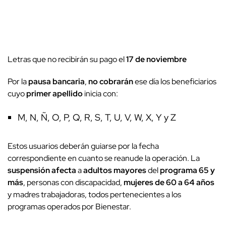
Letras que no recibirán su pago el
17 de noviembre
Por la
pausa bancaria
,
no cobrarán
ese día los beneficiarios
cuyo
primer apellido
inicia con:
M, N, Ñ, O, P, Q, R, S, T, U, V, W, X, Y y Z
Estos usuarios deberán guiarse por la fecha
correspondiente en cuanto se reanude la operación. La
suspensión
afecta
a
adultos mayores
del
programa 65 y
más
, personas con discapacidad,
mujeres de 60 a 64 años
y madres trabajadoras, todos pertenecientes a los
programas operados por Bienestar.