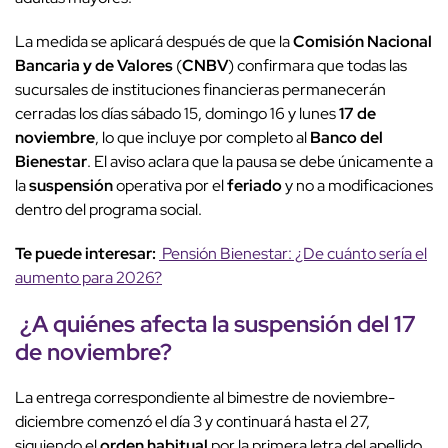
La medida se aplicará después de que la
Comisión Nacional
Bancaria y de Valores
(
CNBV
) confirmara que todas las
sucursales de instituciones financieras permanecerán
cerradas los días sábado 15, domingo 16 y lunes
17 de
noviembre
, lo que incluye por completo al
Banco del
Bienestar
. El aviso aclara que la pausa se debe únicamente a
la
suspensión
operativa por el
feriado
y no a modificaciones
dentro del programa social.
Te puede interesar:
Pensión Bienestar: ¿De cuánto sería el
aumento para 2026?
¿A quiénes
afecta
la
suspensión
del
17
de noviembre
?
La entrega correspondiente al bimestre de noviembre-
diciembre comenzó el día 3 y continuará hasta el 27,
siguiendo el
orden habitual
por la primera letra del apellido.