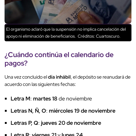
El organismo aclaró que la suspensión no implica cancelación del
apoyo ni eliminación de beneficiarios.
Créditos: Cuartoscuro.
¿Cuándo continúa el
calendario de
pagos
?
Una vez concluido el
día inhábil
, el depósito se reanudará de
acuerdo con las siguientes fechas:
Letra M
:
martes 18
de noviembre
Letras N, Ñ, O
:
miércoles 19 de noviembre
Letras P, Q
:
jueves 20 de noviembre
Letra R
:
viernes 21
y
lunes 24