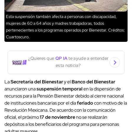
Esta suspensión también afecta a personas con discapacidad,
mujeres de 60 a 64 años y madres trabajadoras, todos
pertenecientes a los programas operados por Bienestar.
Créditos:
Cuartoscuro.
¿Quieres que
QP IA
te ayude a entender
esta noticia?
La
Secretaría del Bienestar
y el
Banco del Bienestar
anunciaron una
suspensión temporal
en la dispersión de
recursos para la Pensión Bienestar debido al cierre nacional
de instituciones bancarias por el día
feriado
con motivo de la
Revolución Mexicana. De acuerdo con la comunicación
oficial, el próximo
17 de noviembre
no se realizarán
depósitos a los beneficiarios del programa para personas
adultas mayores.