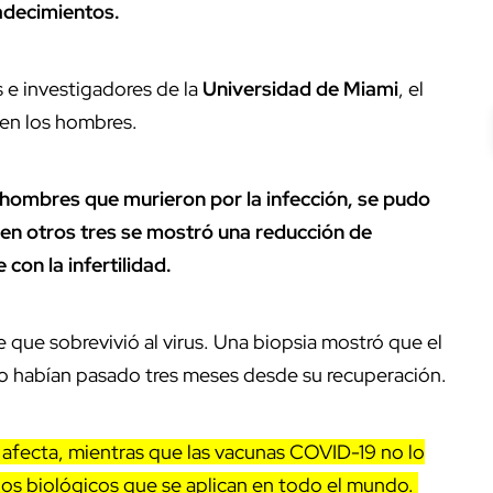
padecimientos.
 e investigadores de la
Universidad de Miami
, el
 en los hombres.
is hombres que murieron por la infección, se pudo
s; en otros tres se mostró una reducción de
on la infertilidad.
 que sobrevivió al virus. Una biopsia mostró que el
o habían pasado tres meses desde su recuperación.
 afecta, mientras que las vacunas COVID-19 no lo
 los biológicos que se aplican en todo el mundo.