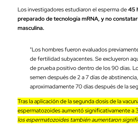
Los investigadores estudiaron el esperma de
45 h
preparado de tecnología mRNA, y no constataron
masculina.
"Los hombres fueron evaluados previamente
de fertilidad subyacentes. Se excluyeron a
de prueba positivo dentro de los 90 días. L
semen después de 2 a 7 días de abstinencia, 
aproximadamente 70 días después de la segu
Tras la aplicación de la segunda dosis de la vac
espermatozoides aumentó significativamente a 3
los espermatozoides también aumentaron signifi