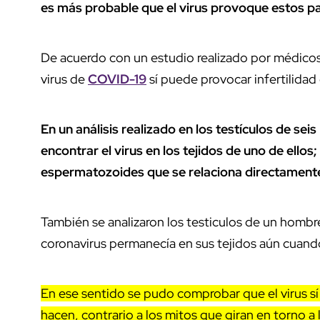
es más probable que el virus provoque estos 
De acuerdo con un estudio realizado por médicos
virus de
COVID-19
sí puede provocar infertilidad
En un análisis realizado en los testículos de se
encontrar el virus en los tejidos de uno de ello
espermatozoides que se relaciona directamente c
También se analizaron los testiculos de un hombre
coronavirus permanecía en sus tejidos aún cuand
En ese sentido se pudo comprobar que el virus sí
hacen, contrario a los mitos que giran en torno a