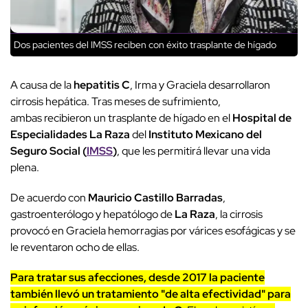
Dos pacientes del IMSS reciben con éxito trasplante de hígado
A causa de la
hepatitis C
, Irma y Graciela desarrollaron
cirrosis hepática. Tras meses de sufrimiento,
ambas recibieron un trasplante de hígado en el
Hospital de
Especialidades La Raza
del
Instituto Mexicano del
Seguro Social (
IMSS
)
, que les permitirá llevar una vida
plena.
De acuerdo con
Mauricio Castillo Barradas
,
gastroenterólogo y hepatólogo de
La Raza
, la cirrosis
provocó en Graciela hemorragias por várices esofágicas y se
le reventaron ocho de ellas.
Para tratar sus afecciones, desde 2017 la paciente
también llevó un tratamiento "de alta efectividad" para