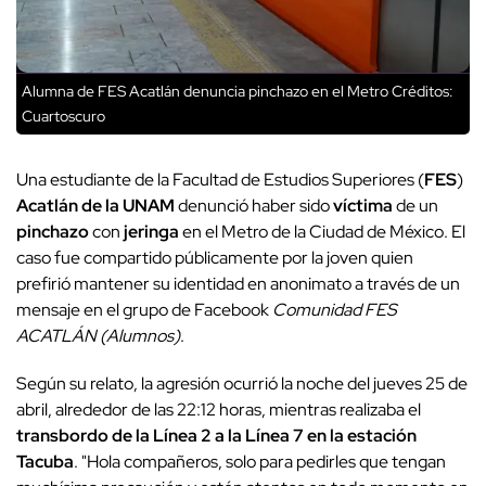
Alumna de FES Acatlán denuncia pinchazo en el Metro
Créditos:
Cuartoscuro
Una estudiante de la Facultad de Estudios Superiores (
FES
)
Acatlán de la UNAM
denunció haber sido
víctima
de un
pinchazo
con
jeringa
en el Metro de la Ciudad de México. El
caso fue compartido públicamente por la joven quien
prefirió mantener su identidad en anonimato a través de un
mensaje en el grupo de Facebook
Comunidad FES
ACATLÁN (Alumnos)
.
Según su relato, la agresión ocurrió la noche del jueves 25 de
abril, alrededor de las 22:12 horas, mientras realizaba el
transbordo de la Línea 2 a la Línea 7 en la estación
Tacuba
. "Hola compañeros, solo para pedirles que tengan