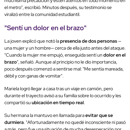
muchísima precaución y estén atentos en todo momento en
el metro", escribió. Minutos después, su testimonio se
viralizó entre la comunidad estudiantil.
"Sentí un dolor en el brazo"
La joven explicó que notó la
presencia de dos personas
—
una mujer y un hombre— cerca de ella justo antes del ataque.
"Cuando la mujer me empujó, enseguida sentí un
dolor en el
brazo
", señaló. Aunque al principio no le dio importancia,
poco después comenzó a sentirse mal: "Me sentía mareada,
débil y con ganas de vomitar".
Mariela logró llegar a casa tras un viaje en camión, pero
durante el trayecto avisó a su familia sobre lo ocurrido y les
compartió su
ubicación en tiempo real
.
Su hermana la mantuvo en llamada para
evitar que se
durmiera
. "Afortunadamente no quedé inconsciente ni pasó
a más, pero fue una situación de mucha desesperación por