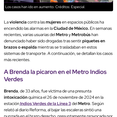
Los casos han ido en aumento.
Créditos: Especial.
La
violencia
contra las
mujeres
en espacios públicos ha
encendido las alarmas en la
Ciudad de México.
En semanas
recientes, varias usuarias del
Metro
y
Metrobús
han
denunciado haber sido drogadas tras sentir
piquetes en
brazos o espalda
mientras se trasladaban en estos
sistemas de transporte. A continuación, se detallan los casos
más recientes.
A
Brenda
la picaron en el
Metro
Indios
Verdes
Brenda
, de 33 años, fue víctima de una presunta
intoxicación
química el 26 de noviembre de 2024 en la
estación
Indios Verdes de la Línea 3
del
Metro
. Según
relató al diario Reforma, al bajar las escaleras sintió una
punzada en el brazo derecho, presuntamente provocada por