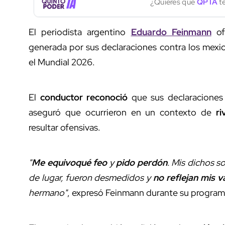
¿Quieres que
QP IA
te
El periodista argentino
Eduardo Feinmann
of
generada por sus declaraciones contra los mexic
el Mundial 2026.
El
conductor reconoció
que sus declaraciones 
aseguró que ocurrieron en un contexto de
ri
resultar ofensivas.
"
Me equivoqué feo
y
pido perdón
. Mis dichos s
de lugar, fueron desmedidos y
no reflejan mis v
hermano"
, expresó Feinmann durante su program