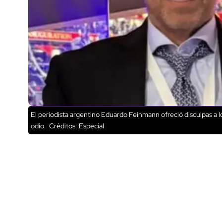
El periodista argentino Eduardo Feinmann ofreció disculpas a 
odio.
Créditos: Especial