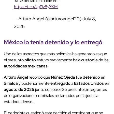
Ya se declaró culpable en...
https://t.co/JgFjz8yXKM
— Arturo Ángel (@arturoangel20)
July 8,
2026
México
lo tenía
detenido
y lo entregó
Uno de los aspectos que más polémica ha generado es que
el presunto
piloto
estuvo previamente bajo
custodia
de las
autoridades mexicanas
.
Arturo Ángel
recordó que
Núñez Ojeda
fue
detenido
en
Sinaloa
y posteriormente
entregado
a
Estados Unidos
en
agosto de 2025
junto con otros 26 presuntos integrantes
de organizaciones criminales reclamados por la justicia
estadounidense.
El periodista cuestionó esta decisión al considerar que se