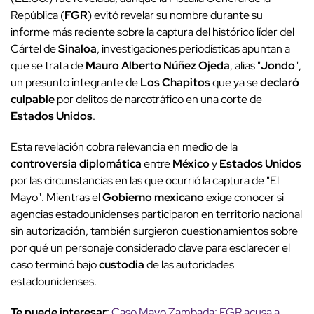
República (
FGR
) evitó revelar su nombre durante su
informe más reciente sobre la captura del histórico líder del
Cártel de
Sinaloa
, investigaciones periodísticas apuntan a
que se trata de
Mauro Alberto Núñez Ojeda
, alias "
Jondo
",
un presunto integrante de
Los Chapitos
que ya se
declaró
culpable
por delitos de narcotráfico en una corte de
Estados Unidos
.
Esta revelación cobra relevancia en medio de la
controversia diplomática
entre
México
y
Estados Unidos
por las circunstancias en las que ocurrió la captura de "El
Mayo". Mientras el
Gobierno mexicano
exige conocer si
agencias estadounidenses participaron en territorio nacional
sin autorización, también surgieron cuestionamientos sobre
por qué un personaje considerado clave para esclarecer el
caso terminó bajo
custodia
de las autoridades
estadounidenses.
Te puede interesar
:
Caso Mayo Zambada: FGR acusa a