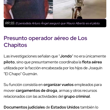
RR.SS.
El periodista Arturo Ángel aseguró que Mauro Alberto es el piloto.
Presunto operador aéreo de
Los
Chapitos
Las investigaciones señalan que "
Jondo
" no era únicamente
piloto
, sino que presuntamente coordinaba la
flota aérea
utilizada por la facción encabezada por los hijos de Joaquín
"El Chapo" Guzmán.
Su función consistía en
organizar vuelos
empleados para
mover
cargamentos de droga
, armas y otros recursos
relacionados con las actividades del
grupo criminal
.
Documentos judiciales
de
Estados Unidos
también lo