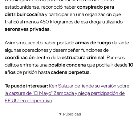
estadounidense, reconoció haber
conspirado para
distribuir
cocaína
y participar en una organización que
traficó al menos 450 kilogramos de esa droga utilizando
aeronaves privadas
.
Asimismo, aceptó haber portado
armas de fuego
durante
algunas operaciones y desempeñar funciones de
coordinación
dentro de la
estructura criminal
. Por esos
delitos enfrenta una
posible condena
que podría ir desde
10
años
de prisión hasta
cadena perpetua
.
Te puede interesar:
Ken Salazar defiende su versión sobre
la captura de "El Mayo" Zambada y niega participación de
EE.UU. en el operativo
▼ Publicidad