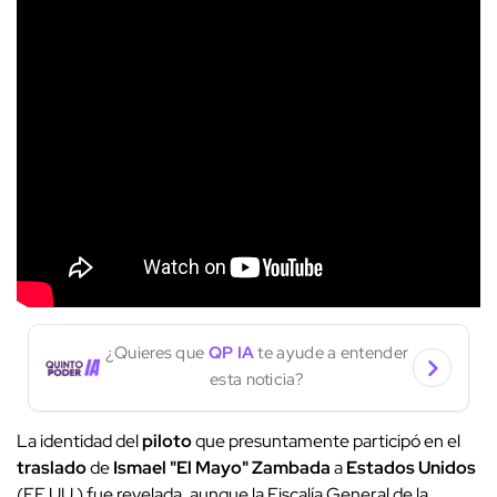
¿Quieres que
QP IA
te ayude a entender
esta noticia?
La identidad del
piloto
que presuntamente participó en el
traslado
de
Ismael "El Mayo" Zambada
a
Estados Unidos
(EE.UU.) fue revelada, aunque la Fiscalía General de la