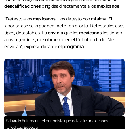
descalificaciones
dirigidas directamente a los
mexicanos
.
"Detesto a los
mexicanos
. Los detesto con mi alma. El
'ahorita' ese se lo pueden meter en el orto. Detestables esos
tipos, detestables. La
envidia
que los
mexicanos
les tienen
a los argentinos, no solamente en el fútbol, en todo. Nos
envidian", expresó durante el
programa
.
Eduardo Feinmann, el periodista que odia a los mexicanos.
Créditos: Especial.