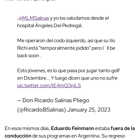
.
@MLMSalinas
y yo los saludamos desde el
hospital Ángeles Del Pedregal.
Me operaron del codo izquierdo, así que su tío
Richi está "temporalmente jodido" pero I´ll be
back soon .
Esto jóvenes, es lo que pasa por jugar tanto golf
en Diciembre... Y luego dicen que uno no sufre
pic.twitter.com/tE4mQ3njLS
— Don Ricardo Salinas Pliego
(@RicardoBSalinas)
January 25, 2023
En esos mismos días,
Eduardo Feinmann
estaba
fuera de la
conducción
de sus programas en Argentina. Su regreso