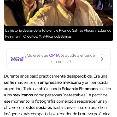
La historia detrás de la foto entre Ricardo Salinas Pliego y Eduardo
Feinmann.
Créditos: X: @RicardoBSalinas
¿Quieres que
QP IA
te ayude a entender
esta noticia?
Durante años pasó prácticamente desapercibida. Era una
selfie
más entre un
empresario mexicano
y un periodista
argentino. Todo cambió cuando
Eduardo Feinmann
calificó
a los
mexicanos
como personas "detestables". A partir de
ese momento, la
fotografía
comenzó a reaparecer una y
otra vez en
redes sociales
hasta convertirse en una de las
imágenes más compartidas alrededor de la nueva polémica.