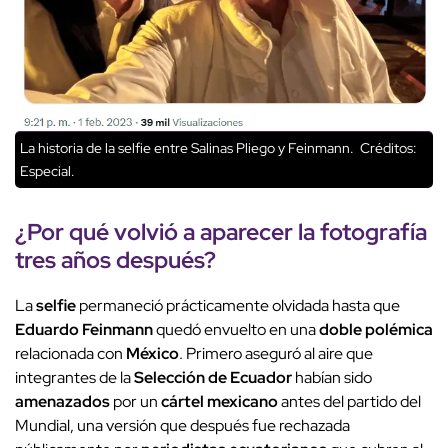
La historia de la selfie entre Salinas Pliego y Feinmann.
Créditos:
Especial.
¿Por qué volvió a aparecer la
fotografía
tres años después?
La
selfie
permaneció prácticamente olvidada hasta que
Eduardo Feinmann
quedó envuelto en una
doble polémica
relacionada con
México
. Primero aseguró al aire que
integrantes de la
Selección de Ecuador
habían sido
amenazados
por un
cártel mexicano
antes del partido del
Mundial, una versión que después fue rechazada