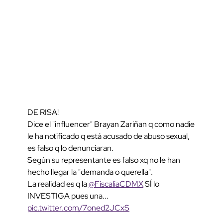
DE RISA!
Dice el "influencer" Brayan Zariñan q como nadie
le ha notificado q está acusado de abuso sexual,
es falso q lo denunciaran.
Según su representante es falso xq no le han
hecho llegar la "demanda o querella".
La realidad es q la
@FiscaliaCDMX
SÍ lo
INVESTIGA pues una...
pic.twitter.com/7oned2JCxS