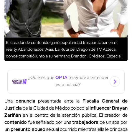
El creador de contenido ganó popularidad tras participar en el
reality Abandonados: Asia, La Ruta del Dragón de TV Azteca,
donde compitió junto a su hermano Brandon.
Créditos: Especial
¿Quieres que
QP IA
te ayude a entender
esta noticia?
Una
denuncia
presentada ante la
Fiscalía General de
Justicia
de la Ciudad de México colocó al
influencer
Brayan
Zariñán
en el centro de la atención pública. El creador de
contenido
fue señalado por una
trabajadora
de un spa por
un
presunto abuso
sexual ocurrido mientras ella le brindaba