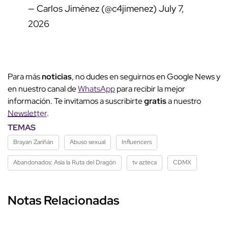
— Carlos Jiménez (@c4jimenez)
July 7,
2026
Para más
noticias
, no dudes en seguirnos en Google News y
en nuestro canal de
WhatsApp
para recibir la mejor
información. Te invitamos a suscribirte
gratis
a nuestro
Newsletter
.
TEMAS
Brayan Zariñán
Abuso sexual
Influencers
Abandonados: Asia la Ruta del Dragón
tv azteca
CDMX
Notas Relacionadas