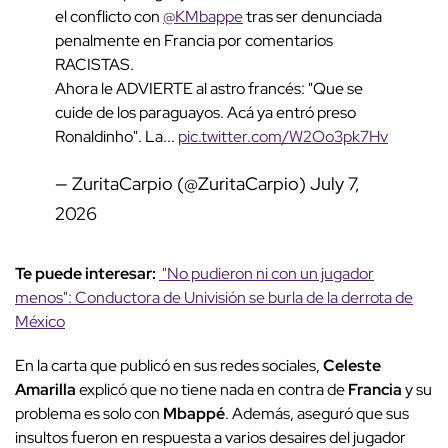
el conflicto con
@KMbappe
tras ser denunciada
penalmente en Francia por comentarios
RACISTAS.
Ahora le ADVIERTE al astro francés: "Que se
cuide de los paraguayos. Acá ya entró preso
Ronaldinho". La...
pic.twitter.com/W2Oo3pk7Hv
— ZuritaCarpio (@ZuritaCarpio)
July 7,
2026
Te puede interesar:
"No pudieron ni con un jugador
menos": Conductora de Univisión se burla de la derrota de
México
En la carta que publicó en sus redes sociales,
Celeste
Amarilla
explicó que no tiene nada en contra de
Francia
y su
problema es solo con
Mbappé
. Además, aseguró que sus
insultos fueron en respuesta a varios desaires del jugador