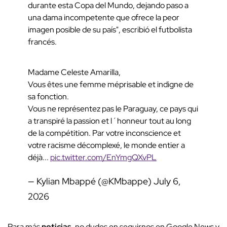
durante esta Copa del Mundo, dejando paso a
una dama incompetente que ofrece la peor
imagen posible de su país", escribió el futbolista
francés.
Madame Celeste Amarilla,
Vous êtes une femme méprisable et indigne de
sa fonction.
Vous ne représentez pas le Paraguay, ce pays qui
a transpiré la passion et l´honneur tout au long
de la compétition. Par votre inconscience et
votre racisme décomplexé, le monde entier a
déjà...
pic.twitter.com/EnYmgQXvPL
— Kylian Mbappé (@KMbappe)
July 6,
2026
Para más
noticias
, no dudes en seguirnos en Google News y