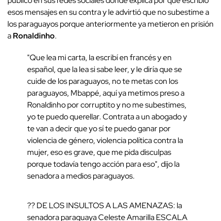
publicó en sus redes sociales donde explica por qué escribió
esos mensajes en su contra y le advirtió que no subestime a
los paraguayos porque anteriormente ya metieron en prisión
a
Ronaldinho
.
"Que lea mi carta, la escribí en francés y en
español, que la lea si sabe leer, y le diría que se
cuide de los paraguayos, no te metas con los
paraguayos, Mbappé, aquí ya metimos preso a
Ronaldinho por corruptito y no me subestimes,
yo te puedo querellar. Contrata a un abogado y
te van a decir que yo sí te puedo ganar por
violencia de género, violencia política contra la
mujer, eso es grave, que me pida disculpas
porque todavía tengo acción para eso", dijo la
senadora a medios paraguayos.
?? DE LOS INSULTOS A LAS AMENAZAS: la
senadora paraguaya Celeste Amarilla ESCALA