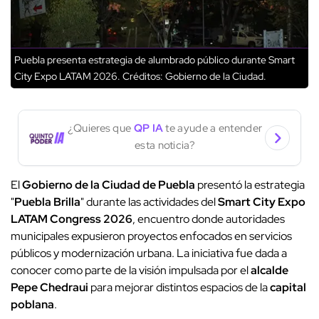
Puebla presenta estrategia de alumbrado público durante Smart
City Expo LATAM 2026.
Créditos: Gobierno de la Ciudad.
¿Quieres que
QP IA
te ayude a entender
esta noticia?
El
Gobierno de la Ciudad de Puebla
presentó la estrategia
"
Puebla Brilla
" durante las actividades del
Smart City Expo
LATAM Congress 2026
, encuentro donde autoridades
municipales expusieron proyectos enfocados en servicios
públicos y modernización urbana. La iniciativa fue dada a
conocer como parte de la visión impulsada por el
alcalde
Pepe Chedraui
para mejorar distintos espacios de la
capital
poblana
.