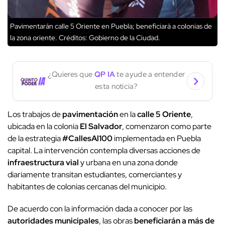
Pavimentarán calle 5 Oriente en Puebla; beneficiará a colonias de
la zona oriente.
Créditos: Gobierno de la Ciudad.
¿Quieres que
QP IA
te ayude a entender
esta noticia?
Los trabajos de
pavimentación
en la
calle 5 Oriente
,
ubicada en la colonia
El Salvador
, comenzaron como parte
de la estrategia
#CallesAl100
implementada en Puebla
capital. La intervención contempla diversas acciones de
infraestructura vial
y urbana en una zona donde
diariamente transitan estudiantes, comerciantes y
habitantes de colonias cercanas del municipio.
De acuerdo con la información dada a conocer por las
autoridades municipales
, las obras
beneficiarán a más de