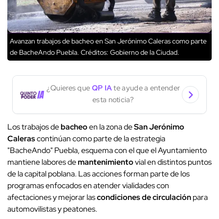
Avanzan trabajos de bacheo en San Jerónimo Caleras como parte
de BacheAndo Puebla.
Créditos: Gobierno de la Ciudad.
¿Quieres que
QP IA
te ayude a entender
esta noticia?
Los trabajos de
bacheo
en la zona de
San Jerónimo
Caleras
continúan como parte de la estrategia
"BacheAndo" Puebla, esquema con el que el Ayuntamiento
mantiene labores de
mantenimiento
vial en distintos puntos
de la capital poblana. Las acciones forman parte de los
programas enfocados en atender vialidades con
afectaciones y mejorar las
condiciones de circulación
para
automovilistas y peatones.