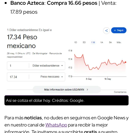
Banco Azteca
:
Compra 16.66 pesos
| Venta:
17.89 pesos
Así se cotiza el dólar hoy.
Créditos: Google.
Para más
noticias
, no dudes en seguirnos en Google News y
en nuestro canal de
WhatsApp
para recibir la mejor
información. Te invitamos a suscribirte
gratis
a nuestro