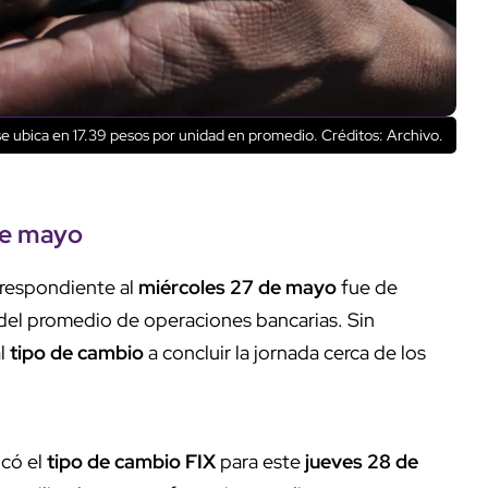
se ubica en 17.39 pesos por unidad en promedio.
Créditos: Archivo.
 de mayo
orrespondiente al
miércoles 27 de mayo
fue de
r del promedio de operaciones bancarias. Sin
al
tipo de cambio
a concluir la jornada cerca de los
có el
tipo de cambio FIX
para este
jueves 28 de