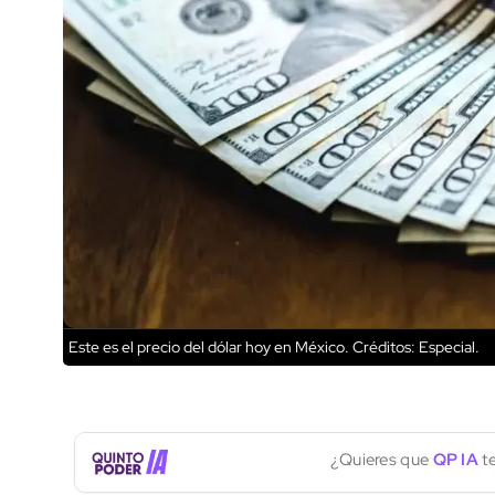
Este es el precio del dólar hoy en México.
Créditos: Especial.
¿Quieres que
QP IA
te