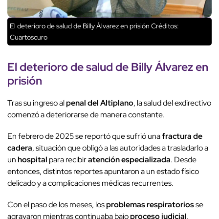
El deterioro de salud de Billy Álvarez en prisión
Créditos:
Cuartoscuro
El
deterioro de salud
de Billy Álvarez en
prisión
Tras su ingreso al
penal del Altiplano
, la salud del exdirectivo
comenzó a deteriorarse de manera constante.
En febrero de 2025 se reportó que sufrió una
fractura de
cadera
, situación que obligó a las autoridades a trasladarlo a
un
hospital
para recibir
atención especializada
. Desde
entonces, distintos reportes apuntaron a un estado físico
delicado y a complicaciones médicas recurrentes.
Con el paso de los meses, los
problemas respiratorios
se
agravaron mientras continuaba bajo
proceso judicial
.