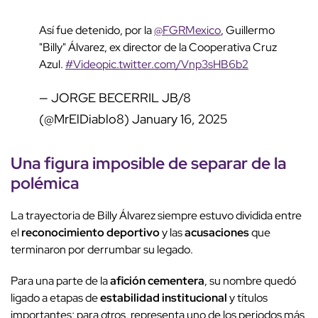
Así fue detenido, por la
@FGRMexico
, Guillermo
"Billy" Álvarez, ex director de la Cooperativa Cruz
Azul.
#Video
pic.twitter.com/Vnp3sHB6b2
— JORGE BECERRIL JB/8
(@MrElDiablo8)
January 16, 2025
Una figura imposible de separar de la
polémica
La trayectoria de Billy Álvarez siempre estuvo dividida entre
el
reconocimiento deportivo
y las
acusaciones
que
terminaron por derrumbar su legado.
Para una parte de la
afición cementera
, su nombre quedó
ligado a etapas de
estabilidad institucional
y títulos
importantes; para otros, representa uno de los periodos más