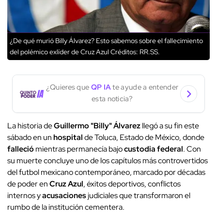
¿De qué murió Billy Álvarez? Esto sabemos sobre el fallecimiento
del polémico exlíder de Cruz Azul
Créditos: RR.SS.
¿Quieres que
QP IA
te ayude a entender
esta noticia?
La historia de
Guillermo "Billy" Álvarez
llegó a su fin este
sábado en un
hospital
de Toluca, Estado de México, donde
falleció
mientras permanecía bajo
custodia federal
. Con
su muerte concluye uno de los capítulos más controvertidos
del futbol mexicano contemporáneo, marcado por décadas
de poder en
Cruz Azul
, éxitos deportivos, conflictos
internos y
acusaciones
judiciales que transformaron el
rumbo de la institución cementera.