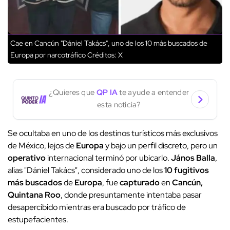
Cae en Cancún "Dániel Takács", uno de los 10 más buscados de
Europa por narcotráfico
Créditos: X
¿Quieres que
QP IA
te ayude a entender
esta noticia?
Se ocultaba en uno de los destinos turísticos más exclusivos
de México, lejos de
Europa
y bajo un perfil discreto, pero un
operativo
internacional terminó por ubicarlo.
János Balla
,
alias "Dániel Takács", considerado uno de los
10 fugitivos
más buscados
de
Europa
, fue
capturado
en
Cancún,
Quintana Roo
, donde presuntamente intentaba pasar
desapercibido mientras era buscado por tráfico de
estupefacientes.