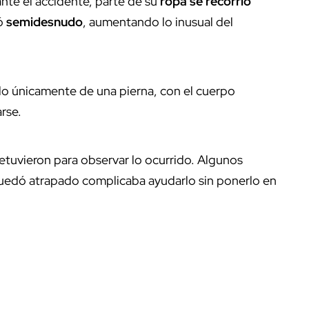
nte el accidente, parte de su
ropa se recorrió
nó
semidesnudo
, aumentando lo inusual del
o únicamente de una pierna, con el cuerpo
rse.
etuvieron para observar lo ocurrido. Algunos
 quedó atrapado complicaba ayudarlo sin ponerlo en