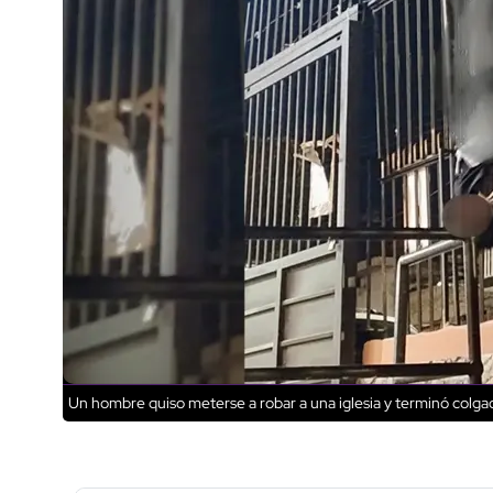
Un hombre quiso meterse a robar a una iglesia y terminó colg