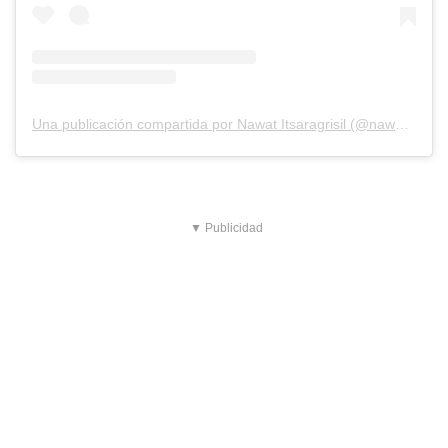
Una publicación compartida por Nawat Itsaragrisil (@nawat.tv)
▼ Publicidad