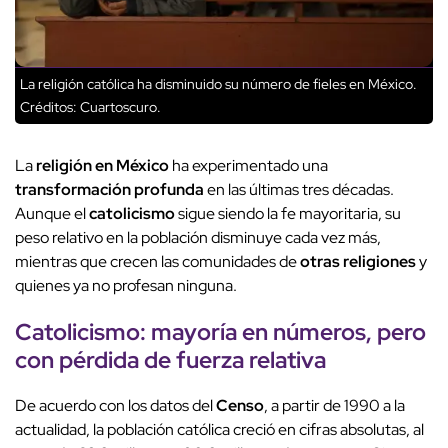
La religión católica ha disminuido su número de fieles en México.
Créditos: Cuartoscuro.
La
religión en México
ha experimentado una
transformación profunda
en las últimas tres décadas.
Aunque el
catolicismo
sigue siendo la fe mayoritaria, su
peso relativo en la población disminuye cada vez más,
mientras que crecen las comunidades de
otras religiones
y
quienes ya no profesan ninguna.
Catolicismo: mayoría en números, pero
con pérdida de fuerza relativa
De acuerdo con los datos del
Censo
, a partir de 1990 a la
actualidad, la población católica creció en cifras absolutas, al