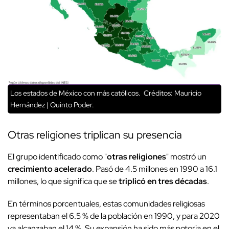
Los estados de México con más católicos.
Créditos: Mauricio
Hernández | Quinto Poder.
Otras religiones triplican su presencia
El grupo identificado como "
otras religiones
" mostró un
crecimiento acelerado
. Pasó de 4.5 millones en 1990 a 16.1
millones, lo que significa que se
triplicó en tres décadas
.
En términos porcentuales, estas comunidades religiosas
representaban el 6.5 % de la población en 1990, y para 2020
ya alcanzaban el 14 %. Su expansión ha sido más notoria en el