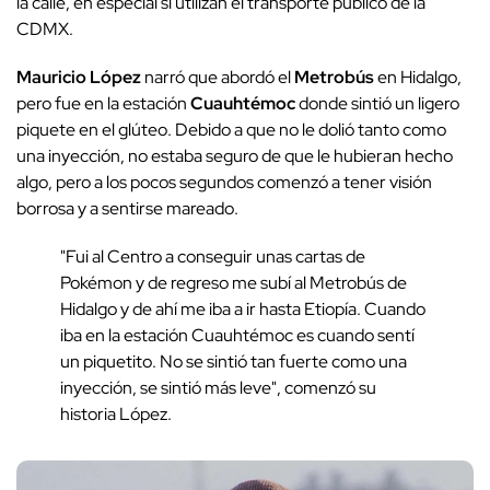
la calle, en especial si utilizan el transporte público de la
CDMX.
Mauricio
López
narró que abordó el
Metrobús
en Hidalgo,
pero fue en la estación
Cuauhtémoc
donde sintió un ligero
piquete en el glúteo. Debido a que no le dolió tanto como
una inyección, no estaba seguro de que le hubieran hecho
algo, pero a los pocos segundos comenzó a tener visión
borrosa y a sentirse mareado.
"Fui al Centro a conseguir unas cartas de
Pokémon y de regreso me subí al Metrobús de
Hidalgo y de ahí me iba a ir hasta Etiopía. Cuando
iba en la estación Cuauhtémoc es cuando sentí
un piquetito. No se sintió tan fuerte como una
inyección, se sintió más leve", comenzó su
historia López.