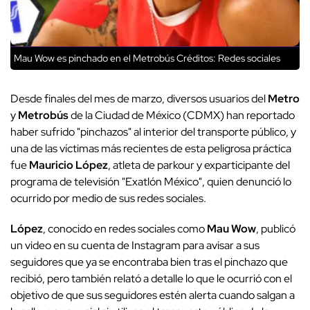
Mau Wow es pinchado en el Metrobús
Créditos: Redes sociales
Desde finales del mes de marzo, diversos usuarios del
Metro
y
Metrobús
de la Ciudad de México (CDMX) han reportado
haber sufrido "pinchazos" al interior del transporte público, y
una de las víctimas más recientes de esta peligrosa práctica
fue
Mauricio
López
, atleta de parkour y exparticipante del
programa de televisión "Exatlón México", quien denunció lo
ocurrido por medio de sus redes sociales.
López
, conocido en redes sociales como
Mau
Wow
, publicó
un video en su cuenta de Instagram para avisar a sus
seguidores que ya se encontraba bien tras el pinchazo que
recibió, pero también relató a detalle lo que le ocurrió con el
objetivo de que sus seguidores estén alerta cuando salgan a