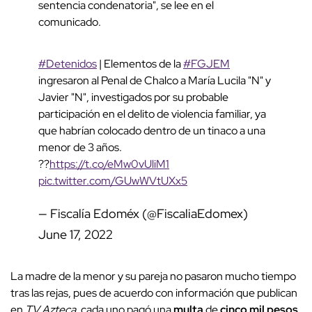
sentencia condenatoria", se lee en el
comunicado.
#Detenidos
| Elementos de la
#FGJEM
ingresaron al Penal de Chalco a María Lucila "N" y
Javier "N", investigados por su probable
participación en el delito de violencia familiar, ya
que habrían colocado dentro de un tinaco a una
menor de 3 años.
??
https://t.co/eMw0vUliM1
pic.twitter.com/GUwWVtUXx5
— Fiscalía Edoméx (@FiscaliaEdomex)
June 17, 2022
La madre de la menor y su pareja no pasaron mucho tiempo
tras las rejas, pues de acuerdo con información que publican
en
TV Azteca
, cada uno pagó una
multa
de
cinco mil pesos
,