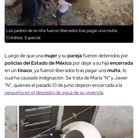
Los padres de la niña fueron liberados tras pagar una multa.
Créditos: Especial.
Luego de que una
mujer
y su
pareja
fueron detenidos por
policías del Estado de México
por dejar a su hija
encerrada
en un
tinaco
, ya fueron liberados tras pagar una
multa
, lo
cual ha causado indignación. Se trata de María "N" y Javier
"N", quienes el pasado 13 de junio dejaron encerrada a la
pequeña en el depósito de agua de su vivienda
.