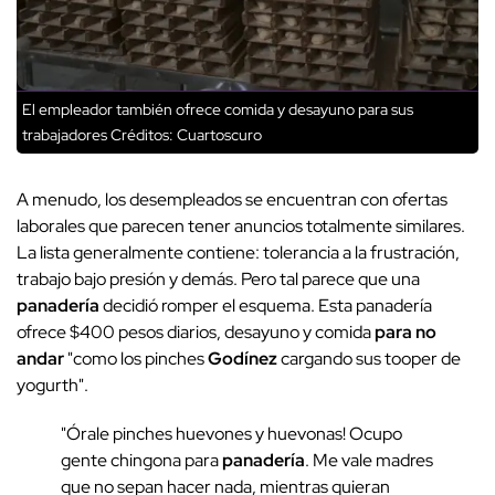
El empleador también ofrece comida y desayuno para sus
trabajadores
Créditos: Cuartoscuro
A menudo, los desempleados se encuentran con ofertas
laborales que parecen tener anuncios totalmente similares.
La lista generalmente contiene: tolerancia a la frustración,
trabajo bajo presión y demás.
Pero tal parece que una
panadería
decidió romper el esquema. Esta panadería
ofrece $400 pesos diarios, desayuno y comida
para no
andar
"como los pinches
Godínez
cargando sus tooper de
yogurth".
"Órale pinches huevones y huevonas! Ocupo
gente chingona para
panadería
. Me vale madres
que no sepan hacer nada, mientras quieran