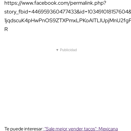
https://www.facebook.com/permalink.php?
story_fbid=446959360477433&id=10349101815760
1jqdscuK4pHwPnOS9ZTXPmxLPKoAITLlUpjMnU2fg
R
▼ Publicidad
Te puede interesar:
"Sale mejor vender tacos": Mexicana