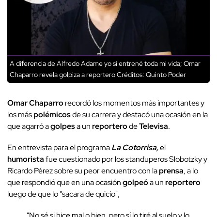
A diferencia de Alfredo Adame yo sí entrené toda mi vida; Omar
Chaparro revela golpiza a reportero
Créditos: Quinto Poder
Omar Chaparro
recordó los momentos más importantes y
los más
polémicos
de su carrera y destacó una ocasión en la
que agarró a
golpes
a un
reportero
de
Televisa
.
En entrevista para el programa
La Cotorrisa,
el
humorista
fue cuestionado por los standuperos Slobotzky y
Ricardo Pérez sobre su peor encuentro con la
prensa
, a lo
que respondió que en una ocasión
golpeó
a un
reportero
luego de que lo "sacara de quicio",
"No sé si hice mal o bien, pero sí lo tiré al suelo y lo