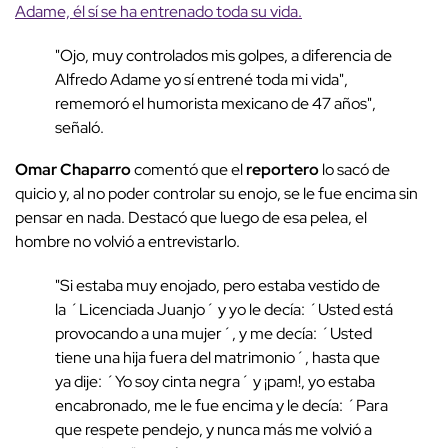
Adame, él sí se ha entrenado toda su vida.
"Ojo, muy controlados mis golpes, a diferencia de
Alfredo Adame yo sí entrené toda mi vida",
rememoró el humorista mexicano de 47 años",
señaló.
Omar Chaparro
comentó que el
reportero
lo sacó de
quicio y, al no poder controlar su enojo, se le fue encima sin
pensar en nada. Destacó que luego de esa pelea, el
hombre no volvió a entrevistarlo.
"Si estaba muy enojado, pero estaba vestido de
la ´Licenciada Juanjo´ y yo le decía: ´Usted está
provocando a una mujer´, y me decía: ´Usted
tiene una hija fuera del matrimonio´, hasta que
ya dije: ´Yo soy cinta negra´ y ¡pam!, yo estaba
encabronado, me le fue encima y le decía: ´Para
que respete pendejo, y nunca más me volvió a