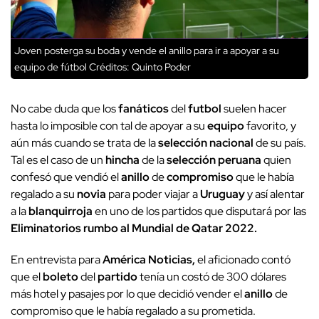
Joven posterga su boda y vende el anillo para ir a apoyar a su
equipo de fútbol
Créditos: Quinto Poder
No cabe duda que los
fanáticos
del
futbol
suelen hacer
hasta lo imposible con tal de apoyar a su
equipo
favorito, y
aún más cuando se trata de la
selección nacional
de su país.
Tal es el caso de un
hincha
de la
selección peruana
quien
confesó que vendió el
anillo
de
compromiso
que le había
regalado a su
novia
para poder viajar a
Uruguay
y así alentar
a la
blanquirroja
en uno de los partidos que
disputará por las
Eliminatorios rumbo al Mundial de Qatar 2022.
En entrevista para
América Noticias,
el aficionado contó
que el
boleto
del
partido
tenía un costó de 300 dólares
más hotel y pasajes por lo que decidió vender el
anillo
de
compromiso que le había regalado a su prometida.