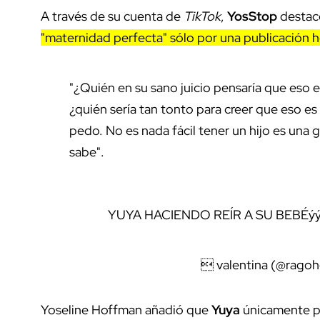
A través de su cuenta de
TikTok
,
YosStop
destac
"maternidad perfecta" sólo por una publicación h
"¿Quién en su sano juicio pensaría que eso e
¿quién sería tan tonto para creer que eso es
pedo. No es nada fácil tener un hijo es una 
sabe".
YUYA HACIENDO REÍR A SU BEBÉýý
 valentina (@rago
Yoseline Hoffman añadió que
Yuya
únicamente pu