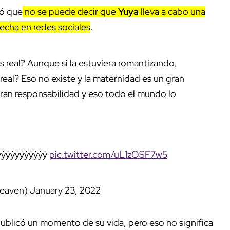
ó que
no se puede decir que
Yuya
lleva a cabo una
echa en redes sociales
.
s real? Aunque si la estuviera romantizando,
 real? Eso no existe y la maternidad es un gran
gran responsabilidad y eso todo el mundo lo
ýýýýýýýýýý
pic.twitter.com/uL1zOSF7w5
heaven)
January 23, 2022
blicó un momento de su vida, pero eso no significa