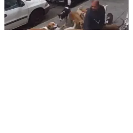
Alza La Voz
VIDEOS | Paseador con más de 20
perros pierde el control y uno
escapa