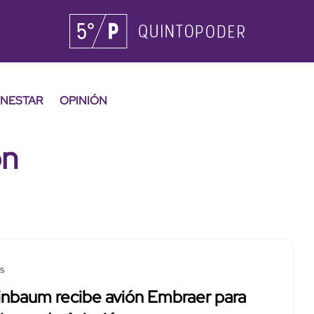
ENESTAR
OPINIÓN
ón
os
inbaum recibe avión Embraer para