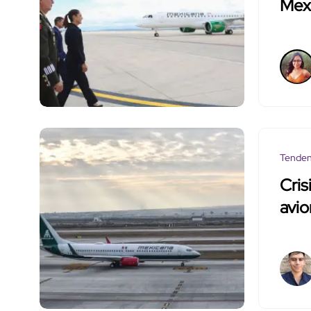
Mexi
Tenden
Cris
avio