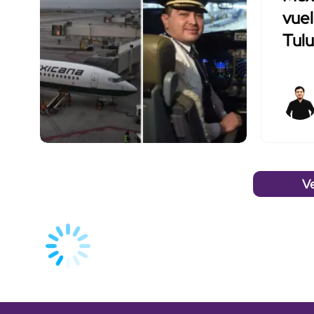
vuel
Tul
V