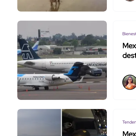
Bienes
Mexi
dest
Tenden
Mexi