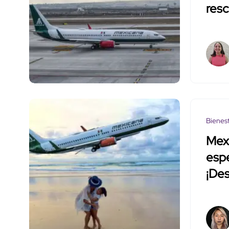
res
Bienes
Mexi
espe
¡Des