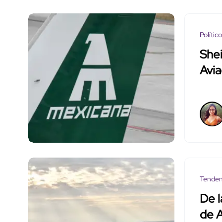
Polític
Shei
Avia
Tenden
De l
de A