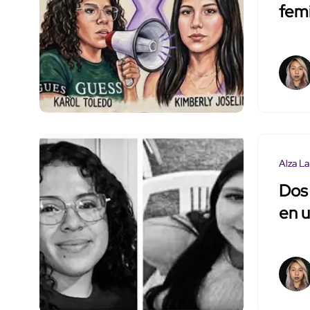
femi
Alza La
Dos
en 