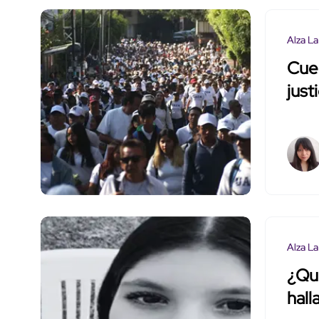
Alza La
Cuer
justi
Alza La
¿Qui
hall