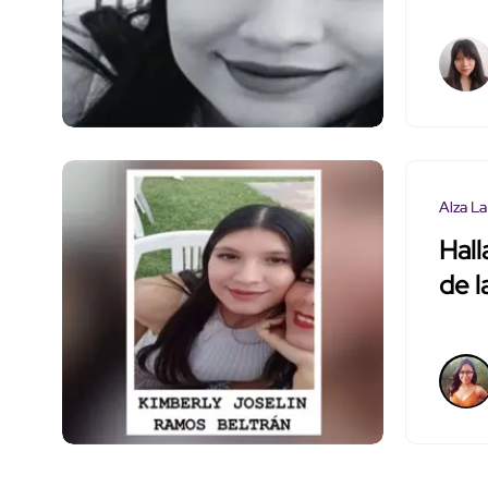
Alza La
Hall
de 