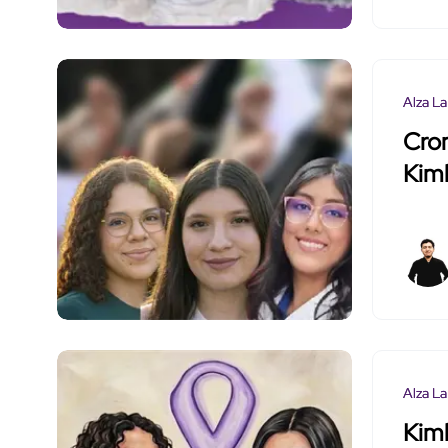
Alza La
Cron
Kimb
Alza La
Kimb