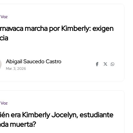
 Voz
navaca marcha por Kimberly: exigen
cia
Abigail Saucedo Castro
Mar. 3, 2026
 Voz
én era Kimberly Jocelyn, estudiante
ada muerta?