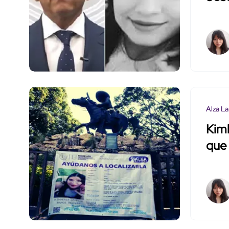
Alza La
Kimb
que