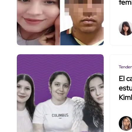
femi
Tenden
El c
est
Kimb