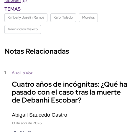
Newsletter
.
TEMAS
Kimberly Joselín Ramos
Karol Toledo
Morelos
feminicidios México
Notas Relacionadas
1
Alza La Voz
Cuatro años de incógnitas: ¿Qué ha
pasado con el caso tras la muerte
de Debanhi Escobar?
Abigail Saucedo Castro
10 de abril de 2026