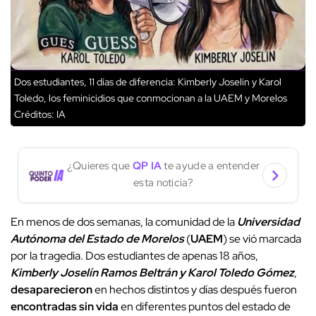
Dos estudiantes, 11 días de diferencia: Kimberly Joselin y Karol
Toledo, los feminicidios que conmocionan a la UAEM y Morelos
Créditos: IA
¿Quieres que
QP IA
te ayude a entender
esta noticia?
En menos de dos semanas, la comunidad de la
Universidad
Autónoma del Estado de Morelos
(
UAEM
) se vió marcada
por la tragedia. Dos estudiantes de apenas 18 años,
Kimberly Joselín Ramos Beltrán y Karol Toledo Gómez
,
desaparecieron
en hechos distintos y días después fueron
encontradas sin vida
en diferentes puntos del estado de