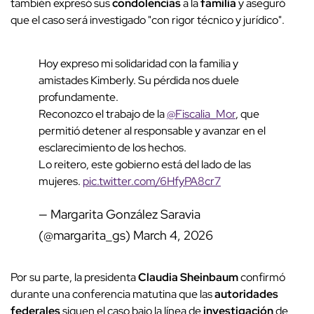
también expresó sus
condolencias
a la
familia
y aseguró
que el caso será investigado "con rigor técnico y jurídico".
Hoy expreso mi solidaridad con la familia y
amistades Kimberly. Su pérdida nos duele
profundamente.
Reconozco el trabajo de la
@Fiscalia_Mor
, que
permitió detener al responsable y avanzar en el
esclarecimiento de los hechos.
Lo reitero, este gobierno está del lado de las
mujeres.
pic.twitter.com/6HfyPA8cr7
— Margarita González Saravia
(@margarita_gs)
March 4, 2026
Por su parte, la presidenta
Claudia Sheinbaum
confirmó
durante una conferencia matutina que las
autoridades
federales
siguen el caso bajo la línea de
investigación
de