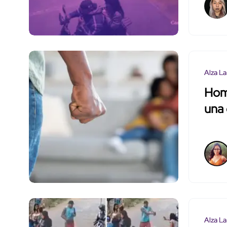
Alza La
Homb
una 
Alza La