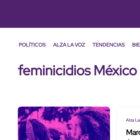
POLÍTICOS
ALZA LA VOZ
TENDENCIAS
BI
feminicidios México
Alza La
Marc