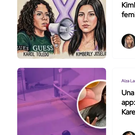
Kimb
femi
Alza La
Una 
app:
Kar