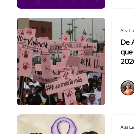
Alza La
De A
que
202
Alza La