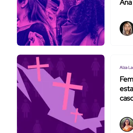
Ana
Alza La
Femi
est
cas