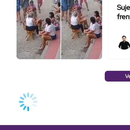
Suje
fren
V