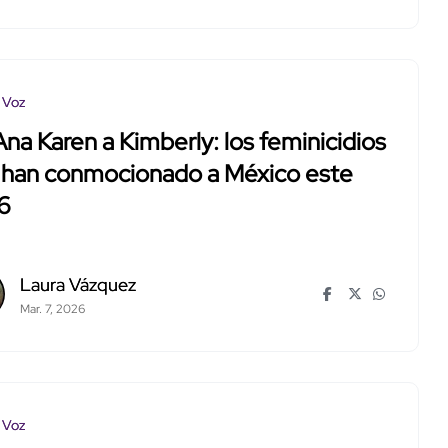
 Voz
na Karen a Kimberly: los feminicidios
 han conmocionado a México este
6
Laura Vázquez
Mar. 7, 2026
 Voz