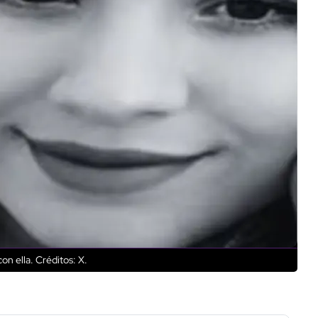
on ella.
Créditos: X.