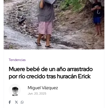
Tendencias
Muere bebé de un año arrastrado
por río crecido tras huracán Erick
Miguel Vázquez
Jun. 20, 2025