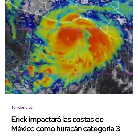
Tendencias
Erick impactará las costas de
México como huracán categoría 3