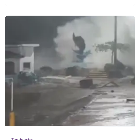
Tendencias