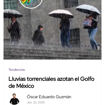
Tendencias
Lluvias torrenciales azotan el Golfo
de México
Óscar Eduardo Guzmán
Jun. 22, 2025