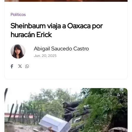
Políticos
Sheinbaum viaja a Oaxaca por
huracán Erick
Abigail Saucedo Castro
Jun. 20, 2025