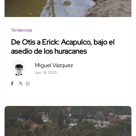
Tendencias
De Otis a Erick: Acapulco, bajo el
asedio de los huracanes
Miguel Vázquez
Jun. 18, 2025