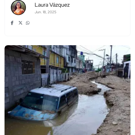
Laura Vázquez
Jun. 18, 2025