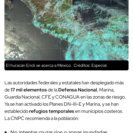
El huracán Erick se acerca a México.
Créditos: Especial.
Las autoridades federales y estatales han desplegado más
de
17 mil elementos
de la
Defensa Nacional
, Marina,
Guardia Nacional, CFE y CONAGUA en las zonas de riesgo.
Ya se han activado los Planes DN-III-E y Marina, y se han
establecido
refugios temporales
en municipios costeros.
La CNPC recomienda a la población:
No intentar cruzar ríos o zonas inundadas.