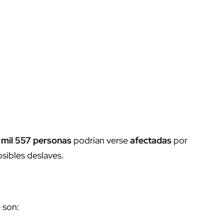
 mil 557 personas
podrían verse
afectadas
por
osibles deslaves.
o
son: