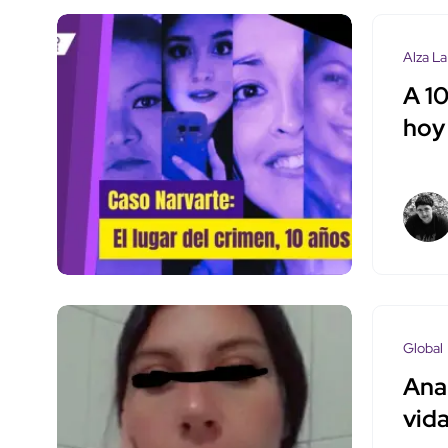
Alza La
A 10
hoy 
Global
Anal
vida