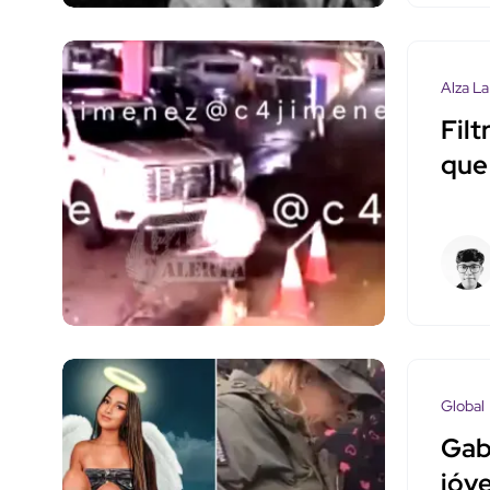
Alza La
Fil
que
Global
Gabr
jóve