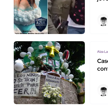
Alza La
Cas
con