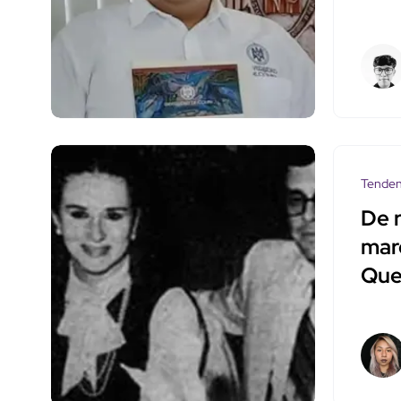
Tenden
De r
mar
Que