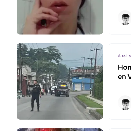
Alza La
Hom
en 