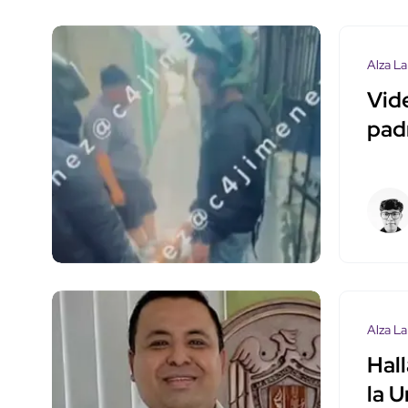
Alza La
Vid
pad
Alza La
Hall
la 