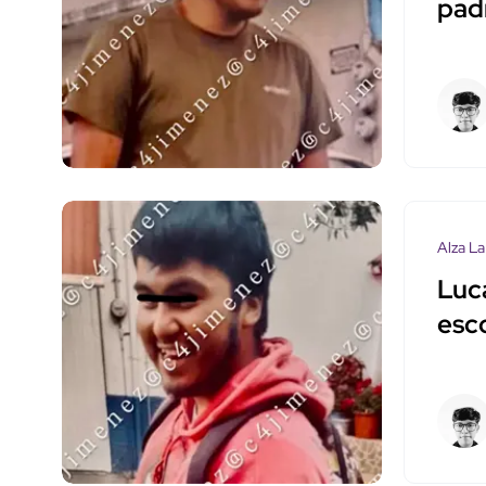
padr
Alza La
Luc
esc