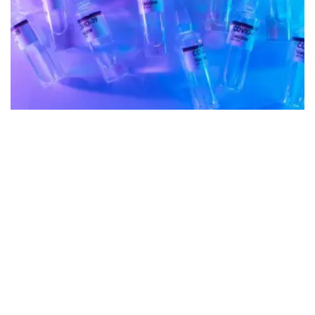
Global
Revelan estado de salud del
hombre que se vacunó 217 veces
contra el Covid-19
Alejandra González
Mar. 6, 2024