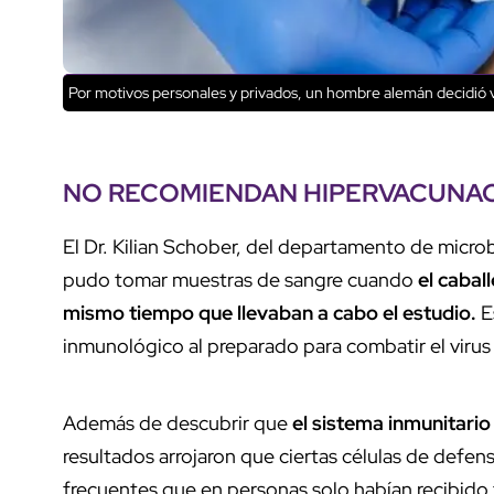
Por motivos personales y privados, un hombre alemán decidió 
NO RECOMIENDAN HIPERVACUNAC
El Dr. Kilian Schober, del departamento de microb
pudo tomar muestras de sangre cuando
el cabal
mismo tiempo que llevaban a cabo el estudio.
E
inmunológico al preparado para combatir el vir
Además de descubrir que
el sistema inmunitari
resultados arrojaron que ciertas células de defen
frecuentes que en personas solo habían recibido 