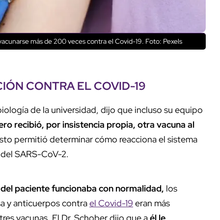
vacunarse más de 200 veces contra el Covid-19. Foto: Pexels
IÓN CONTRA EL COVID-19
iología de la universidad, dijo que incluso su equipo
lero recibió, por insistencia propia, otra vacuna al
sto permitió determinar cómo reacciona el sistema
us del SARS-CoV-2.
o del paciente funcionaba con normalidad,
los
sa y anticuerpos contra
el Covid-19
eran más
tres vacunas. El Dr. Schober dijo que a
él le