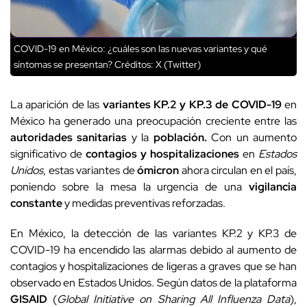
COVID-19 en México: ¿cuáles son las nuevas variantes y qué
síntomas se presentan?
Créditos: X (Twitter)
La aparición de las
variantes KP.2 y KP.3 de COVID-19
en
México ha generado una preocupación creciente entre las
autoridades
sanitarias
y la
población.
Con un aumento
significativo de
contagios y hospitalizaciones
en
Estados
Unidos
, estas variantes de
ómicron
ahora circulan en el país,
poniendo sobre la mesa la urgencia de una
vigilancia
constante
y medidas preventivas reforzadas.
En México, la detección de las variantes KP.2 y KP.3 de
COVID-19 ha encendido las alarmas debido al aumento de
contagios y hospitalizaciones de ligeras a graves que se han
observado en Estados Unidos. Según datos de la plataforma
GISAID
(
Global Initiative on Sharing All Influenza Data
),