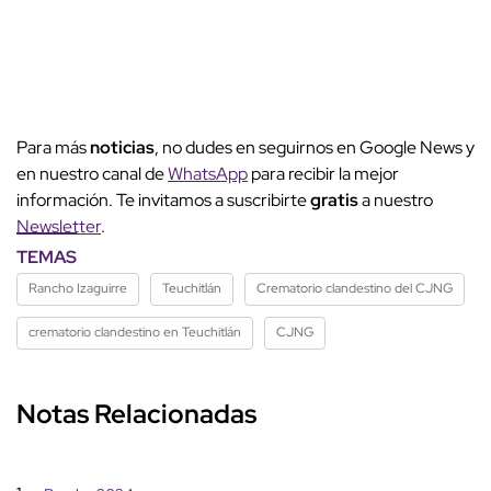
Para más
noticias
, no dudes en seguirnos en Google News y
en nuestro canal de
WhatsApp
para recibir la mejor
información. Te invitamos a suscribirte
gratis
a nuestro
Newsletter
.
TEMAS
Rancho Izaguirre
Teuchitlán
Crematorio clandestino del CJNG
crematorio clandestino en Teuchitlán
CJNG
Notas Relacionadas