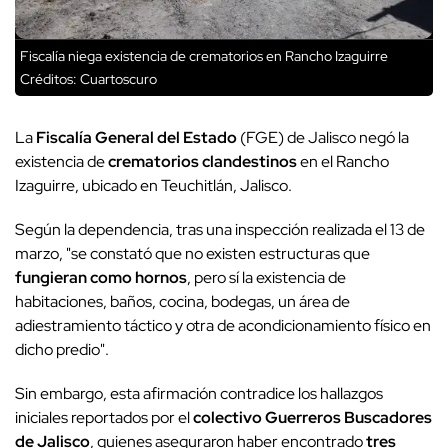
Fiscalía niega existencia de crematorios en Rancho Izaguirre
Créditos: Cuartoscuro
La
Fiscalía General del Estado
(FGE) de Jalisco negó la
existencia de
crematorios clandestinos
en el Rancho
Izaguirre, ubicado en Teuchitlán, Jalisco.
Según la dependencia, tras una inspección realizada el 13 de
marzo, "se constató que no existen estructuras que
fungieran como hornos
, pero sí la existencia de
habitaciones, baños, cocina, bodegas, un área de
adiestramiento táctico y otra de acondicionamiento físico en
dicho predio".
Sin embargo, esta afirmación contradice los hallazgos
iniciales reportados por el
colectivo Guerreros Buscadores
de Jalisco
, quienes aseguraron haber encontrado
tres