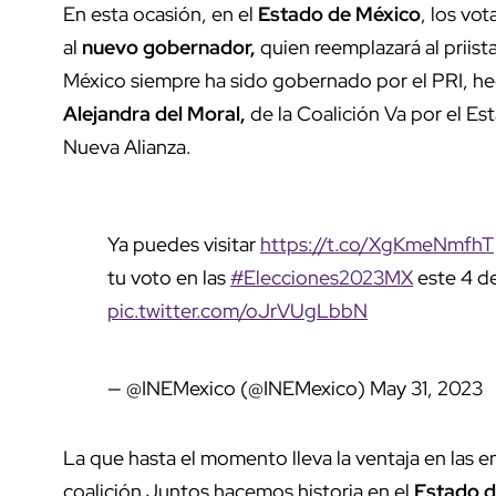
En esta ocasión, en el
Estado de México
, los vot
al
nuevo gobernador,
quien reemplazará al priist
México siempre ha sido gobernado por el PRI, h
Alejandra del Moral,
de la Coalición Va por el E
Nueva Alianza.
Ya puedes visitar
https://t.co/XgKmeNmfhT
tu voto en las
#Elecciones2023MX
este 4 de
pic.twitter.com/oJrVUgLbbN
— @INEMexico (@INEMexico)
May 31, 2023
La que hasta el momento lleva la ventaja en las 
coalición Juntos hacemos historia en el
Estado d