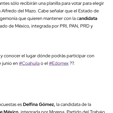
antes sólo recibirán una planilla para votar para elegir
a Alfredo del Mazo. Cabe señalar que el Estado de
egemonía que quieren mantener con la c
andidata
stado de México, integrada por PRI, PAN, PRD y
y conocer el lugar dónde podrás participar con
 junio en
#Coahuila
o el
#Edomex
??.
encuestas es
Delfina Gómez,
la candidata de la
e México,
integrada por Morena, Partido del Trabajo