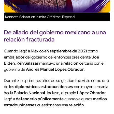
Kenneth Salazar en la mira
Créditos: Especial
De
aliado del gobierno
mexicano a una
relación fracturada
Cuando llegó a México en
septiembre de 2021
como
embajador
del gobierno del entonces presidente
Joe
Biden
,
Ken Salazar
mantuvo una
relación
cercana con el
gobierno de
Andrés Manuel López Obrador
.
Durante los primeros años de su gestión fue visto como uno
de los
diplomáticos estadounidenses
con mayor cercanía
hacia
Palacio Nacional
. Incluso, el propio
López Obrador
llegó a
defenderlo públicamente
cuando algunos
medios
estadounidenses
cuestionaban esa
relación
.