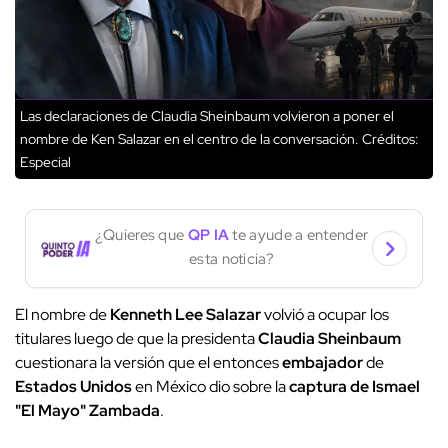
Las declaraciones de Claudia Sheinbaum volvieron a poner el
nombre de Ken Salazar en el centro de la conversación.
Créditos:
Especial
¿Quieres que
QP IA
te ayude a entender
esta noticia?
El nombre de
Kenneth Lee Salazar
volvió a ocupar los
titulares luego de que la presidenta
Claudia Sheinbaum
cuestionara la versión que el entonces
embajador
de
Estados Unidos
en México dio sobre la
captura de Ismael
"El Mayo" Zambada
.