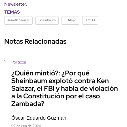
Newsletter
.
TEMAS
Keneth Salazar
Sheinbaum
El Mayo
AMLO
Notas Relacionadas
1
Políticos
¿Quién mintió?: ¿Por qué
Sheinbaum explotó contra Ken
Salazar, el FBI y habla de violación
a la Constitución por el caso
Zambada?
Óscar Eduardo Guzmán
07 de julio de 2026