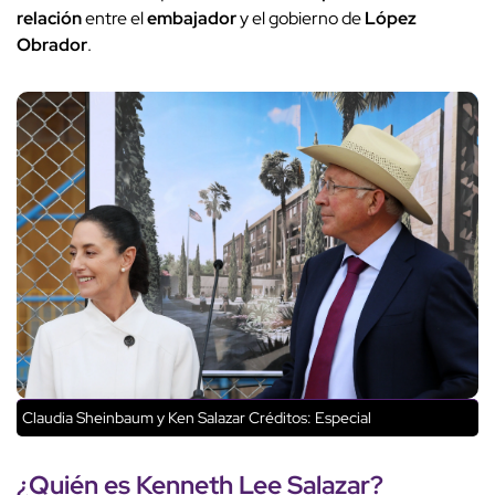
relación
entre el
embajador
y el gobierno de
López
Obrador
.
Claudia Sheinbaum y Ken Salazar
Créditos: Especial
¿Quién es
Kenneth Lee Salazar
?