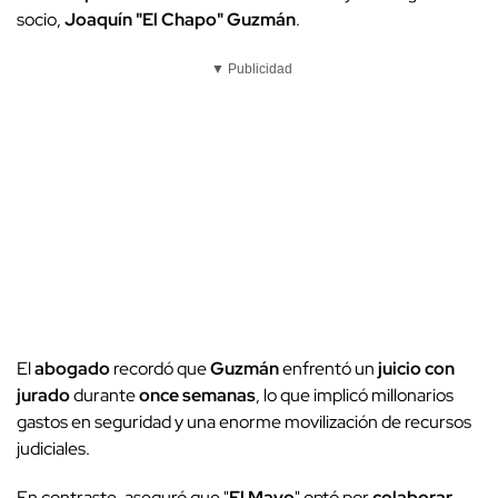
socio,
Joaquín "El Chapo" Guzmán
.
▼ Publicidad
El
abogado
recordó que
Guzmán
enfrentó un
juicio con
jurado
durante
once semanas
, lo que implicó millonarios
gastos en seguridad y una enorme movilización de recursos
judiciales.
En contraste, aseguró que "
El Mayo
" optó por
colaborar