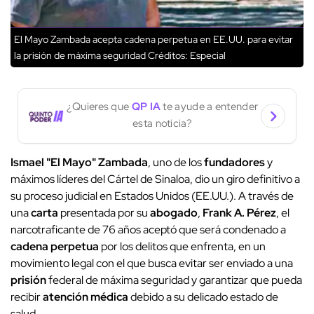
El Mayo Zambada acepta cadena perpetua en EE.UU. para evitar
la prisión de máxima seguridad
Créditos: Especial
¿Quieres que
QP IA
te ayude a entender
esta noticia?
Ismael "El Mayo" Zambada
, uno de los
fundadores
y
máximos líderes del Cártel de Sinaloa, dio un giro definitivo a
su proceso judicial en Estados Unidos (EE.UU.). A través de
una
carta
presentada por su
abogado
,
Frank A. Pérez
, el
narcotraficante de 76 años aceptó que será condenado a
cadena perpetua
por los delitos que enfrenta, en un
movimiento legal con el que busca evitar ser enviado a una
prisión
federal de máxima seguridad y garantizar que pueda
recibir
atención médica
debido a su delicado estado de
salud.