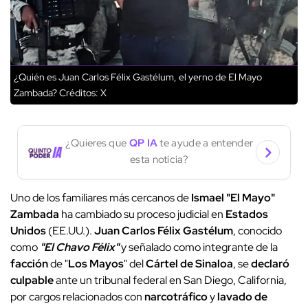
¿Quién es Juan Carlos Félix Gastélum, el yerno de El Mayo
Zambada?
Créditos: X
¿Quieres que
QP IA
te ayude a entender
esta noticia?
Uno de los familiares más cercanos de
Ismael "El Mayo"
Zambada
ha cambiado su proceso judicial en
Estados
Unidos
(EE.UU.).
Juan Carlos Félix Gastélum
, conocido
como
"El Chavo Félix"
y señalado como integrante de la
facción
de "
Los Mayos
" del
Cártel de Sinaloa
, se
declaró
culpable
ante un tribunal federal en San Diego, California,
por cargos relacionados con
narcotráfico
y
lavado de