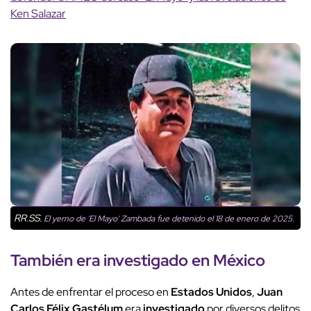
Ken Salazar
RR.SS.
El yerno de 'El Mayo' Zambada fue detenido el 18 de enero de 2025.
También era
investigado
en México
Antes de enfrentar el proceso en
Estados Unidos
,
Juan
Carlos Félix Gastélum
era
investigado
por diversos delitos