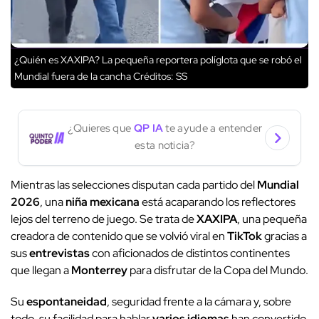
¿Quién es XAXIPA? La pequeña reportera políglota que se robó el
Mundial fuera de la cancha
Créditos: SS
¿Quieres que
QP IA
te ayude a entender
esta noticia?
Mientras las selecciones disputan cada partido del
Mundial
2026
, una
niña mexicana
está acaparando los reflectores
lejos del terreno de juego. Se trata de
XAXIPA
, una pequeña
creadora de contenido que se volvió viral en
TikTok
gracias a
sus
entrevistas
con aficionados de distintos continentes
que llegan a
Monterrey
para disfrutar de la Copa del Mundo.
Su
espontaneidad
, seguridad frente a la cámara y, sobre
todo, su facilidad para hablar
varios idiomas
han convertido