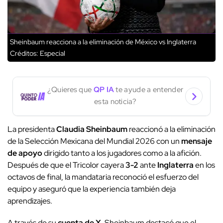
Sheinbaum reacciona a la eliminación de México vs Inglaterra
Créditos: Especial
¿Quieres que
QP IA
te ayude a entender
esta noticia?
La presidenta
Claudia Sheinbaum
reaccionó a la eliminación
de la Selección Mexicana del Mundial 2026 con un
mensaje
de apoyo
dirigido tanto a los jugadores como a la afición.
Después de que el Tricolor cayera
3-2
ante
Inglaterra
en los
octavos de final, la mandataria reconoció el esfuerzo del
equipo y aseguró que la experiencia también deja
aprendizajes.
A través de su
cuenta de X
, Sheinbaum destacó que el